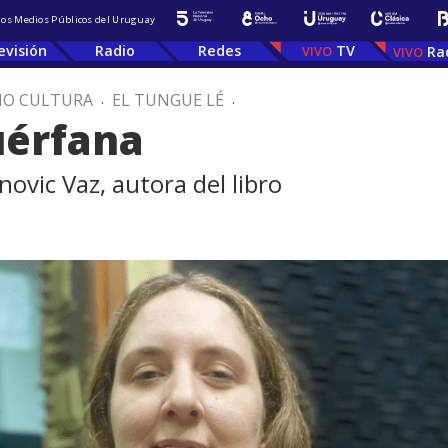
 los Medios Públicos del Uruguay
evisión
Radio
Redes
TV
Ra
IO CULTURA
.
EL TUNGUE LÉ
.
uérfana
vic Vaz, autora del libro