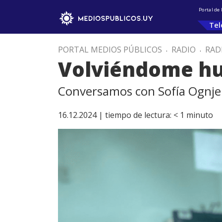
Portal de
Tel
PORTAL MEDIOS PÚBLICOS
.
RADIO
.
RAD
Volviéndome h
Conversamos con Sofía Ognjeno
16.12.2024 |
tiempo de lectura:
< 1
minuto