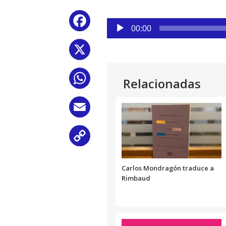
Reproductor
Facebook
de
00:00
audio
X
WhatsApp
Relacionadas
Email
Copy
Link
Carlos Mondragón traduce a
Rimbaud