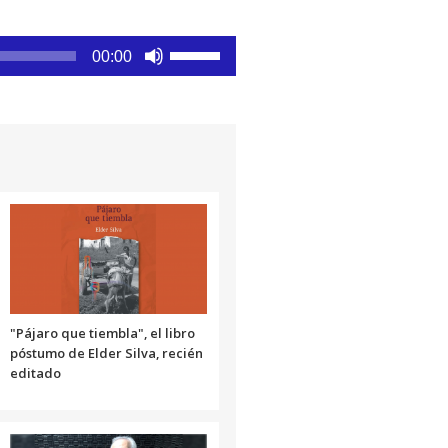
Utiliza
00:00
las
teclas
de
flecha
arriba/abajo
para
aumentar
o
disminuir
el
volumen.
"Pájaro que tiembla", el libro
póstumo de Elder Silva, recién
editado