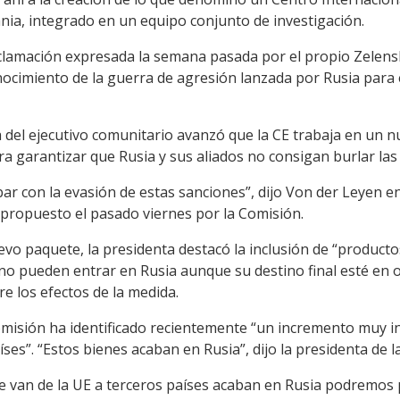
nia, integrado en un equipo conjunto de investigación.
clamación expresada la semana pasada por el propio Zelenski 
nocimiento de la guerra de agresión lanzada por Rusia para 
nta del ejecutivo comunitario avanzó que la CE trabaja en un
 garantizar que Rusia y sus aliados no consigan burlar las 
bar con la evasión de estas sanciones”, dijo Von der Leyen e
propuesto el pasado viernes por la Comisión.
vo paquete, la presidenta destacó la inclusión de “product
o pueden entrar en Rusia aunque su destino final esté en o
re los efectos de la medida.
misión ha identificado recientemente “un incremento muy in
íses”. “Estos bienes acaban en Rusia”, dijo la presidenta de l
e van de la UE a terceros países acaban en Rusia podremos