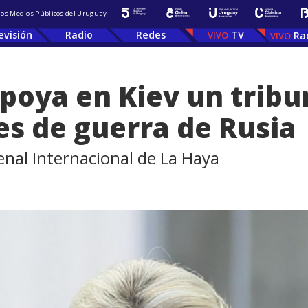
 los Medios Públicos del Uruguay
evisión
Radio
Redes
TV
Ra
poya en Kiev un tribu
es de guerra de Rusia
enal Internacional de La Haya