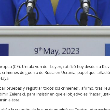
ropea (CE), Ursula von der Leyen, ratificó hoy desde su Kiev
os crímenes de guerra de Rusia en Ucrania, papel que, añadió
 Haya.
ar pruebas y registrar todos los crímenes", afirmó, tras reu
dímir Zelenski, para insistir en que el objetivo es "hacer just
rán a ésta.
ió ahí a la creación de lo que denominó un Centro Internacion