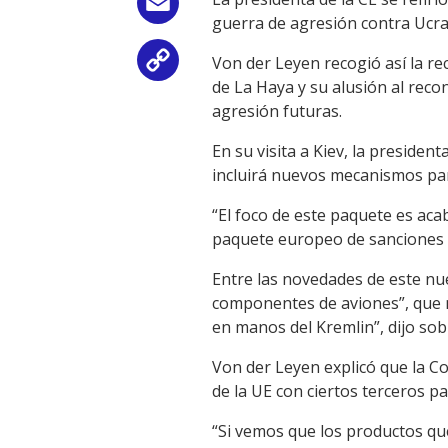
Email
guerra de agresión contra Ucra
Von der Leyen recogió así la re
Copy
de La Haya y su alusión al reco
Link
agresión futuras.
En su visita a Kiev, la preside
incluirá nuevos mecanismos para
“El foco de este paquete es aca
paquete europeo de sanciones 
Entre las novedades de este nue
componentes de aviones”, que n
en manos del Kremlin”, dijo sob
Von der Leyen explicó que la Co
de la UE con ciertos terceros pa
“Si vemos que los productos qu