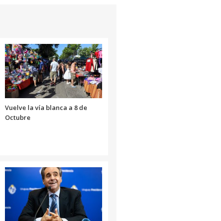
aumentar
o
disminuir
el
volumen.
Vuelve la vía blanca a 8 de
Octubre