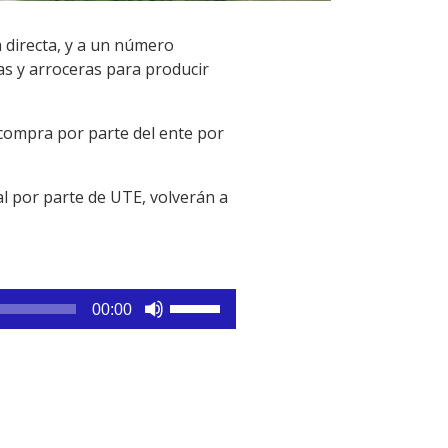
 directa, y a un número
s y arroceras para producir
compra por parte del ente por
al por parte de UTE, volverán a
Utiliza
00:00
las
teclas
de
flecha
arriba/abajo
para