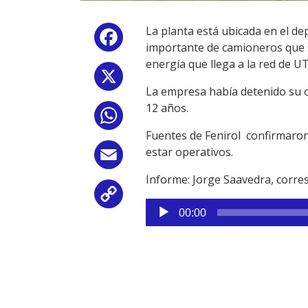
La planta está ubicada en el 
Facebook
importante de camioneros que s
energía que llega a la red de UT
X
La empresa había detenido su o
12 años.
WhatsApp
Fuentes de Fenirol confirmaron 
estar operativos.
Email
Informe: Jorge Saavedra, corr
Copy
Reproductor
00:00
de
Link
audio