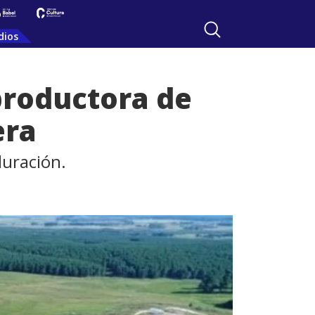
dios
 productora de
era
duración.