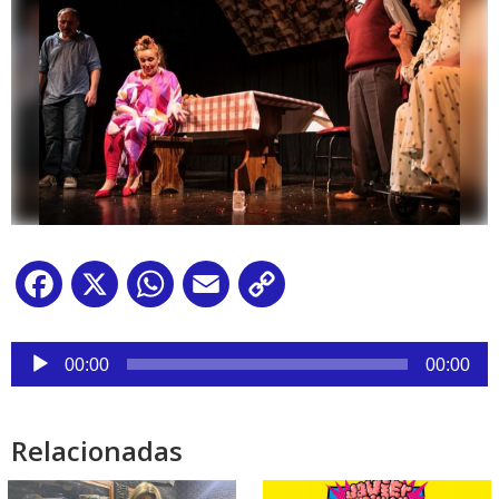
Facebook
X
WhatsApp
Email
Copy
Link
Reproductor
de
00:00
00:00
audio
Relacionadas