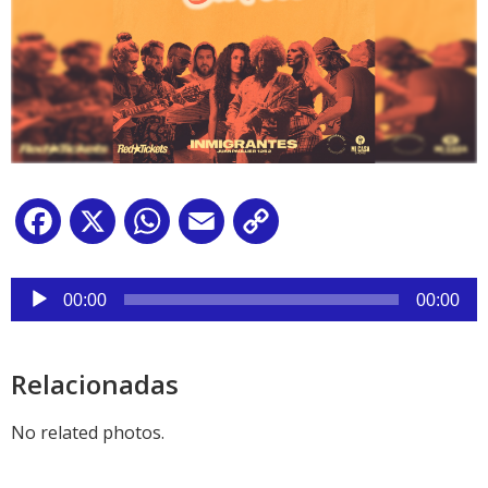
Facebook
X
WhatsApp
Email
Copy
Link
Reproductor
de
00:00
00:00
audio
Relacionadas
No related photos.