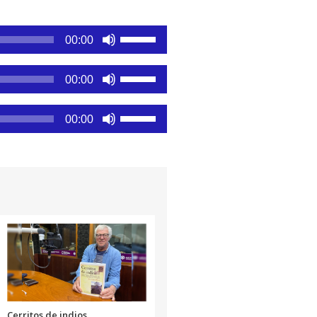
Utiliza
00:00
las
teclas
Utiliza
00:00
de
las
flecha
teclas
Utiliza
arriba/abajo
00:00
de
las
para
flecha
teclas
aumentar
arriba/abajo
de
o
para
flecha
disminuir
aumentar
arriba/abajo
el
o
para
volumen.
disminuir
aumentar
el
o
volumen.
disminuir
el
volumen.
Cerritos de indios