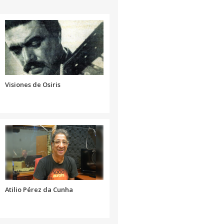
arriba/abajo
el
o
para
volumen.
disminuir
aumentar
el
o
volumen.
disminuir
el
volumen.
Visiones de Osiris
Atilio Pérez da Cunha