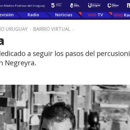
 los Medios Públicos del Uruguay
evisión
Radio
Noticias
TV
Ra
IO URUGUAY
.
BARRIO VIRTUAL
.
a
dedicado a seguir los pasos del percusion
n Negreyra.