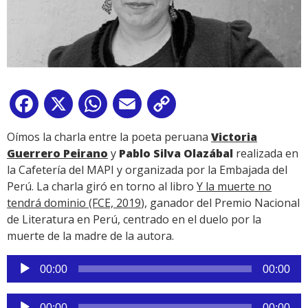
Facebook
X
WhatsApp
Email
Copy
Link
Oímos la charla entre la poeta peruana
Victoria
Guerrero Peirano
y
Pablo Silva Olazábal
realizada en
la Cafetería del MAPI y organizada por la Embajada del
Perú. La charla giró en torno al libro
Y la muerte no
tendrá dominio (FCE, 2019
), ganador del Premio Nacional
de Literatura en Perú, centrado en el duelo por la
muerte de la madre de la autora.
Reproductor
00:00
00:00
de
audio
Reproductor
00:00
00:00