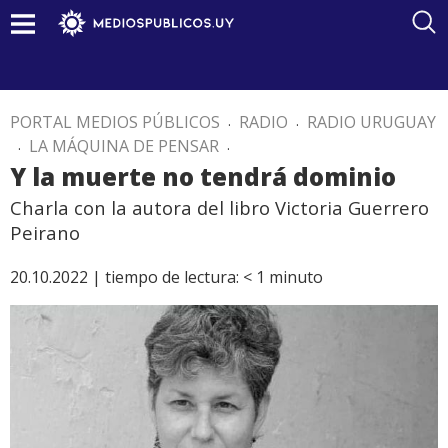
PORTAL MEDIOS PÚBLICOS
.
RADIO
.
RADIO URUGUAY
.
LA MÁQUINA DE PENSAR
.
Y la muerte no tendrá dominio
Charla con la autora del libro Victoria Guerrero
Peirano
20.10.2022 |
tiempo de lectura:
< 1
minuto