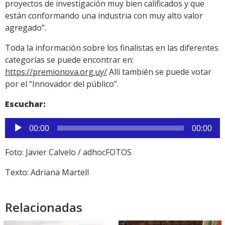
proyectos de investigación muy bien calificados y que
están conformando una industria con muy alto valor
agregado”.
Toda la información sobre los finalistas en las diferentes
categorías se puede encontrar en:
https://premionova.org.uy/
Allí también se puede votar
por el “Innovador del público”.
Escuchar:
Reproductor
00:00
00:00
de
audio
Foto: Javier Calvelo / adhocFOTOS
Texto: Adriana Martell
Relacionadas