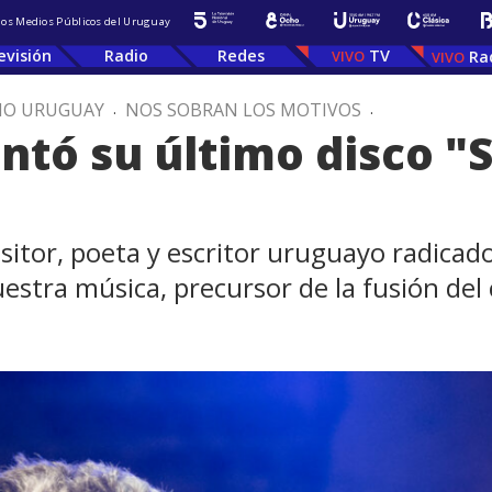
 los Medios Públicos del Uruguay
evisión
Radio
Redes
TV
Ra
IO URUGUAY
.
NOS SOBRAN LOS MOTIVOS
.
ntó su último disco "
sitor, poeta y escritor uruguayo radica
uestra música, precursor de la fusión de