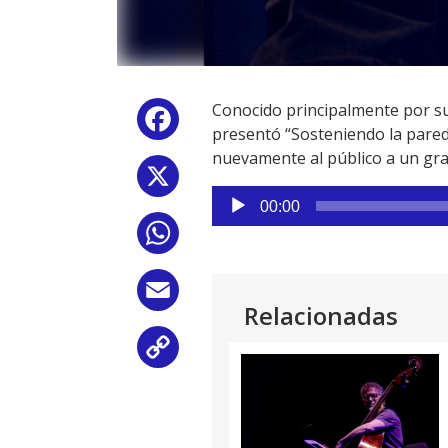
Conocido principalmente por su
Facebook
presentó “Sosteniendo la pared
nuevamente al público a un gra
X
Reproductor
00:00
de
WhatsApp
audio
Email
Relacionadas
Copy
Link