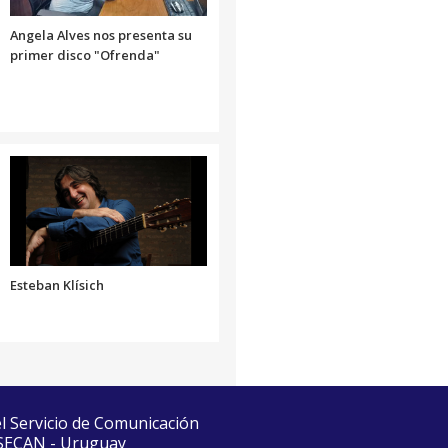
volumen.
Angela Alves nos presenta su
primer disco "Ofrenda"
Esteban Klísich
el Servicio de Comunicación
 SECAN - Uruguay