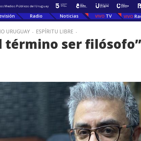
 los Medios Públicos del Uruguay
evisión
Radio
Noticias
TV
Ra
IO URUGUAY
.
ESPÍRITU LIBRE
.
l término ser filósofo