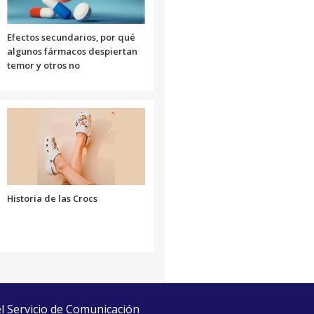
el
volumen.
Efectos secundarios, por qué
algunos fármacos despiertan
temor y otros no
Historia de las Crocs
el Servicio de Comunicación