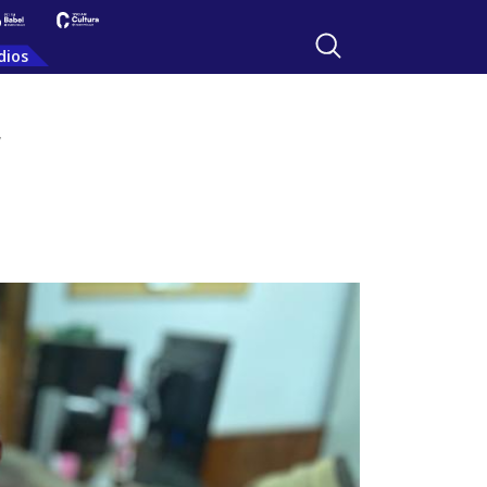
dios
”