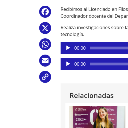
Recibimos al Licenciado en Fil
Facebook
Coordinador docente del Depar
Realiza investigaciones sobre la
X
tecnología.
WhatsApp
Reproductor
00:00
de
audio
Reproductor
Email
00:00
de
audio
Copy
Link
Relacionadas