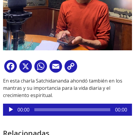
Facebook
X
WhatsApp
Email
Copy
Link
En esta charla Satchidananda ahondó también en los
mantras y su importancia para la vida diaria y el
crecimiento espiritual.
Reproductor
00:00
00:00
de
audio
Relacionadas