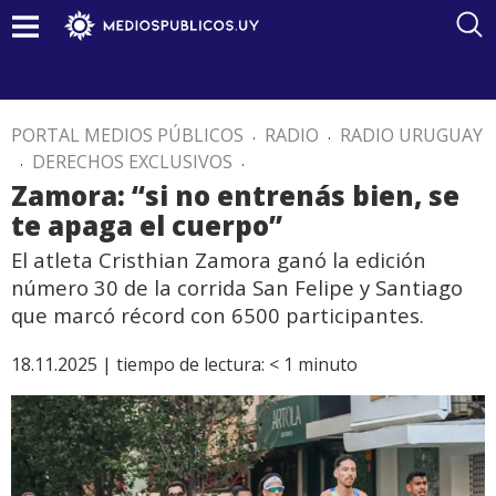
PORTAL MEDIOS PÚBLICOS
.
RADIO
.
RADIO URUGUAY
.
DERECHOS EXCLUSIVOS
.
Zamora: “si no entrenás bien, se
te apaga el cuerpo”
El atleta Cristhian Zamora ganó la edición
número 30 de la corrida San Felipe y Santiago
que marcó récord con 6500 participantes.
18.11.2025 |
tiempo de lectura:
< 1
minuto