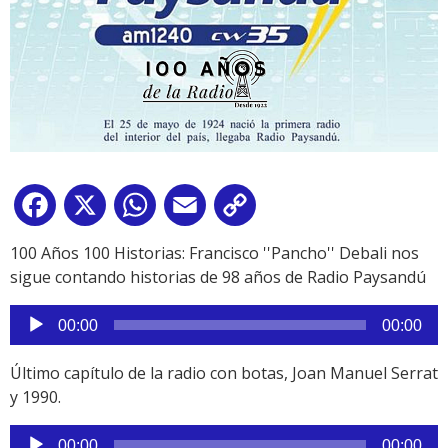
Facebook
X
WhatsApp
Email
Copy
Link
100 Años 100 Historias: Francisco ''Pancho'' Debali nos
sigue contando historias de 98 años de Radio Paysandú
Reproductor
00:00
00:00
de
audio
Último capítulo de la radio con botas, Joan Manuel Serrat
y 1990.
Reproductor
00:00
00:00