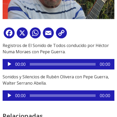
Facebook
X
WhatsApp
Email
Copy
Link
Registros de El Sonido de Todos conducido por Héctor
Numa Moraes con Pepe Guerra.
Reproductor
00:00
00:00
de
audio
Sonidos y Silencios de Rubén Olivera con Pepe Guerra,
Walter Serrano Abella.
Reproductor
00:00
00:00
de
audio
Relacionadas