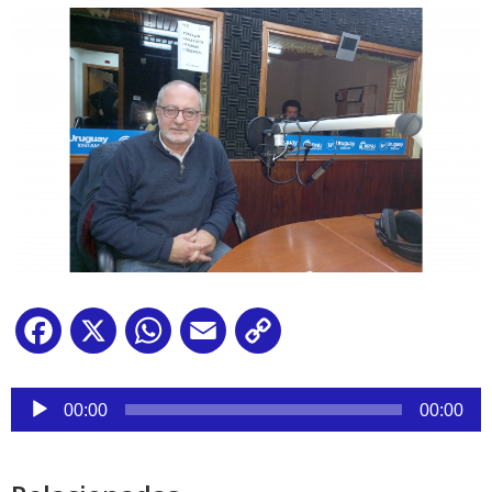
Facebook
X
WhatsApp
Email
Copy
Link
Reproductor
de
00:00
00:00
audio