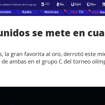
 los Medios Públicos del Uruguay
evisión
Radio
Noticias
TV
Ra
 unidos se mete en cua
, la gran favorita al oro, derrotó este mi
 de ambas en el grupo C del torneo olímp