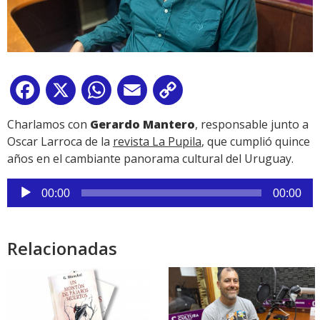
Facebook
X
WhatsApp
Email
Copy
Link
Charlamos con
Gerardo Mantero
, responsable junto a
Oscar Larroca de la
revista La Pupila
, que cumplió quince
años en el cambiante panorama cultural del Uruguay.
Reproductor
00:00
00:00
de
audio
Relacionadas