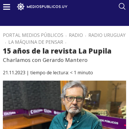
PORTAL MEDIOS PÚBLICOS
.
RADIO
.
RADIO URUGUAY
.
LA MÁQUINA DE PENSAR
.
15 años de la revista La Pupila
Charlamos con Gerardo Mantero
21.11.2023 |
tiempo de lectura:
< 1
minuto