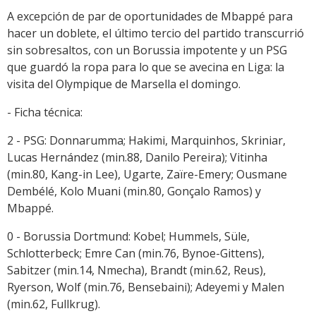
A excepción de par de oportunidades de Mbappé para
hacer un doblete, el último tercio del partido transcurrió
sin sobresaltos, con un Borussia impotente y un PSG
que guardó la ropa para lo que se avecina en Liga: la
visita del Olympique de Marsella el domingo.
- Ficha técnica:
2 - PSG: Donnarumma; Hakimi, Marquinhos, Skriniar,
Lucas Hernández (min.88, Danilo Pereira); Vitinha
(min.80, Kang-in Lee), Ugarte, Zaïre-Emery; Ousmane
Dembélé, Kolo Muani (min.80, Gonçalo Ramos) y
Mbappé.
0 - Borussia Dortmund: Kobel; Hummels, Süle,
Schlotterbeck; Emre Can (min.76, Bynoe-Gittens),
Sabitzer (min.14, Nmecha), Brandt (min.62, Reus),
Ryerson, Wolf (min.76, Bensebaini); Adeyemi y Malen
(min.62, Fullkrug).