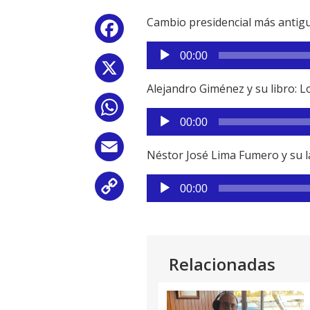
Cambio presidencial más antigu
Facebook
Reproductor
00:00
de
X
audio
Alejandro Giménez y su libro: L
WhatsApp
Reproductor
00:00
de
audio
Email
Néstor José Lima Fumero y su l
Reproductor
Copy
00:00
de
audio
Link
Relacionadas