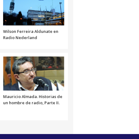
o
disminuir
el
volumen.
Wilson Ferreira Aldunate en
Radio Nederland
Mauricio Almada. Historias de
un hombre de radio, Parte II.