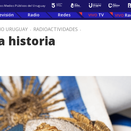
 los Medios Públicos del Uruguay
evisión
Radio
Redes
TV
Ra
IO URUGUAY
.
RADIOACTIVIDADES
.
a historia