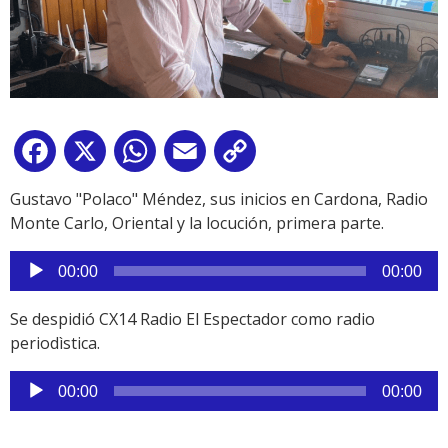
Facebook
X
WhatsApp
Email
Copy
Link
Gustavo "Polaco" Méndez, sus inicios en Cardona, Radio
Monte Carlo, Oriental y la locución, primera parte.
Reproductor
00:00
00:00
de
audio
Se despidió CX14 Radio El Espectador como radio
periodìstica.
Reproductor
00:00
00:00
de
audio