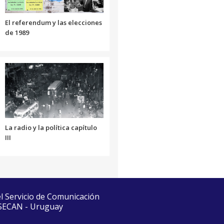
volumen.
El referendum y las elecciones
de 1989
La radio y la política capítulo
III
el Servicio de Comunicación
 SECAN - Uruguay