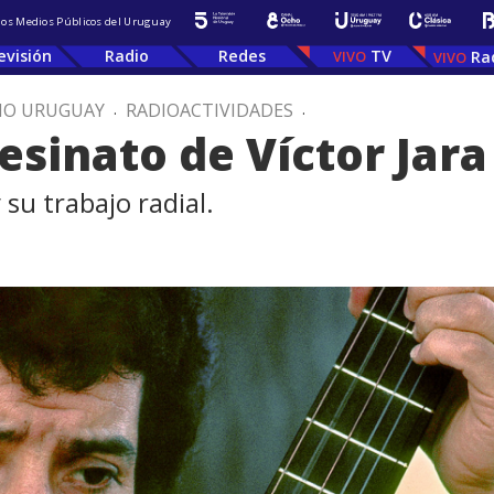
 los Medios Públicos del Uruguay
evisión
Radio
Redes
TV
Ra
IO URUGUAY
.
RADIOACTIVIDADES
.
esinato de Víctor Jara
su trabajo radial.