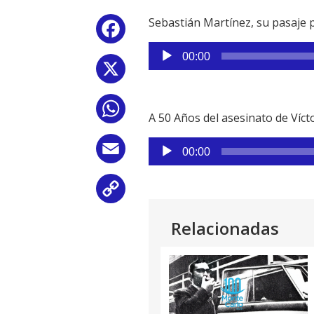
Sebastián Martínez, su pasaje 
Facebook
Reproductor
00:00
de
X
audio
WhatsApp
A 50 Años del asesinato de Víc
Reproductor
Email
00:00
de
audio
Copy
Link
Relacionadas