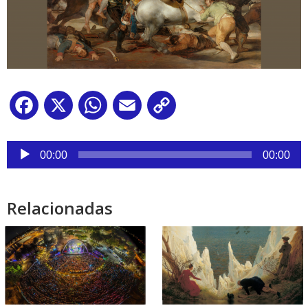
Facebook
X
WhatsApp
Email
Copy
Link
Reproductor
de
00:00
00:00
audio
Relacionadas