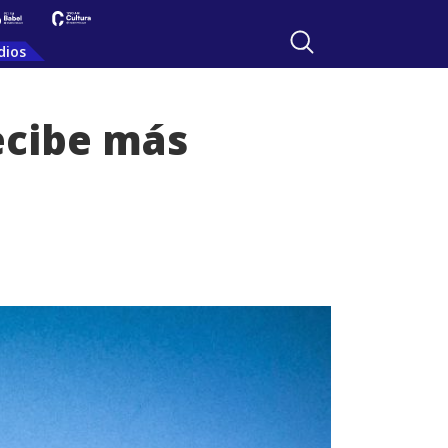
dios
ecibe más