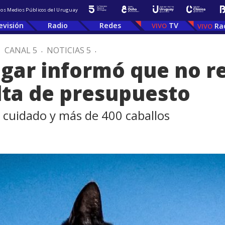
 los Medios Públicos del Uruguay
evisión
Radio
Redes
TV
Ra
.
CANAL 5
.
NOTICIAS 5
.
gar informó que no r
lta de presupuesto
 cuidado y más de 400 caballos