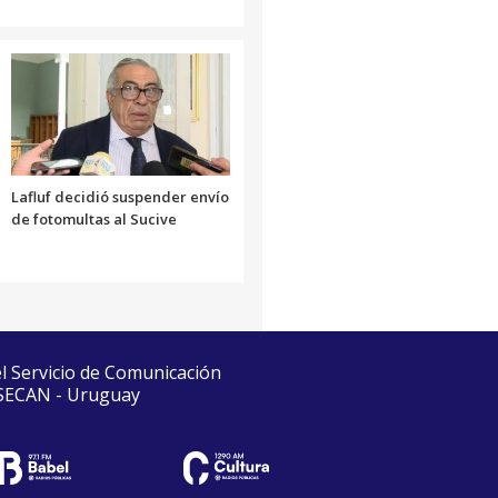
Lafluf decidió suspender envío
de fotomultas al Sucive
el Servicio de Comunicación
 SECAN - Uruguay