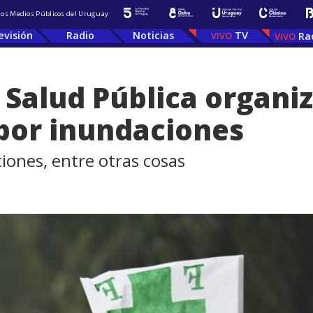
 los Medios Públicos del Uruguay
evisión
Radio
Noticias
TV
Ra
 Salud Pública organ
por inundaciones
iones, entre otras cosas