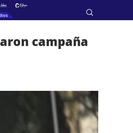
dios
izaron campaña