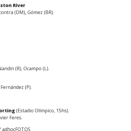
ston River
 contra (DM), Gómez (BR).
Nandín (R), Ocampo (L).
 Fernández (P).
orting
(Estadio Olímpico, 15hs).
vier Feres.
 / adhocFOTOS