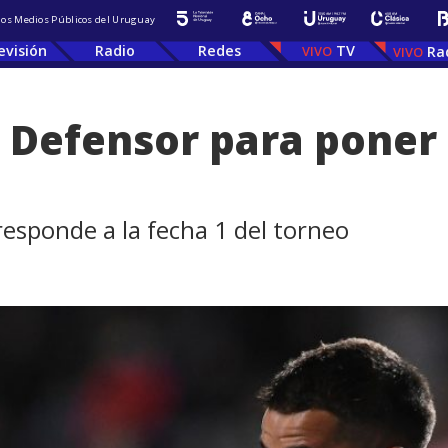
 los Medios Públicos del Uruguay
evisión
Radio
Redes
TV
Ra
 Defensor para poner 
responde a la fecha 1 del torneo