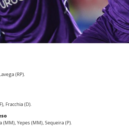
Lavega (RP).
), Fracchia (D).
eso
la (MM), Yepes (MM), Sequeira (P).