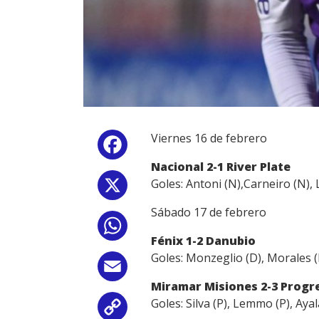
Viernes 16 de febrero
Facebook
Nacional 2-1 River Plate
Goles: Antoni (N),Carneiro (N), 
X
Sábado 17 de febrero
WhatsApp
Fénix 1-2 Danubio
Goles: Monzeglio (D), Morales (F
Email
Miramar Misiones 2-3 Progr
Goles: Silva (P), Lemmo (P), Aya
Copy