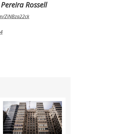
 Pereira Rossell
com/ZiNBza22ck
24