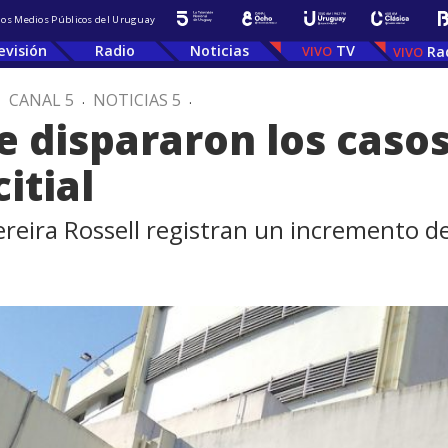
 los Medios Públicos del Uruguay
evisión
Radio
Noticias
TV
Ra
.
CANAL 5
.
NOTICIAS 5
.
e dispararon los casos
itial
Pereira Rossell registran un incremento d