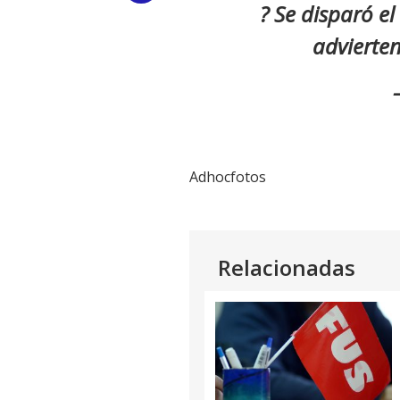
? Se disparó e
Link
advierte
Adhocfotos
Relacionadas