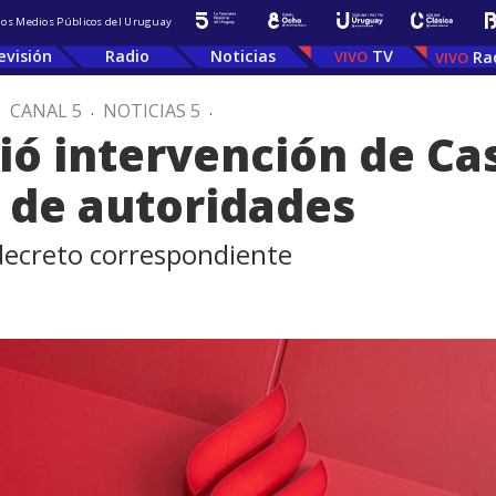
 los Medios Públicos del Uruguay
evisión
Radio
Noticias
TV
Ra
.
CANAL 5
.
NOTICIAS 5
.
ió intervención de Ca
 de autoridades
 decreto correspondiente