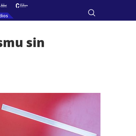
dios
smu sin