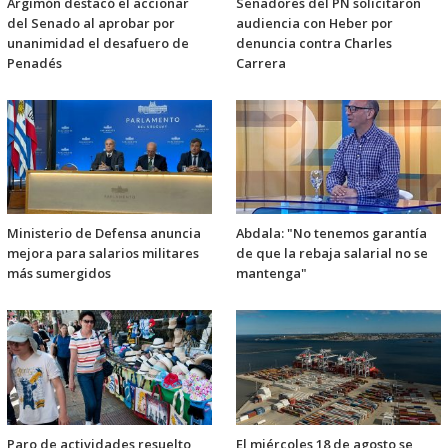
Argimón destacó el accionar
Senadores del PN solicitaron
del Senado al aprobar por
audiencia con Heber por
unanimidad el desafuero de
denuncia contra Charles
Penadés
Carrera
Ministerio de Defensa anuncia
Abdala: "No tenemos garantía
mejora para salarios militares
de que la rebaja salarial no se
más sumergidos
mantenga"
Paro de actividades resuelto
El miércoles 18 de agosto se