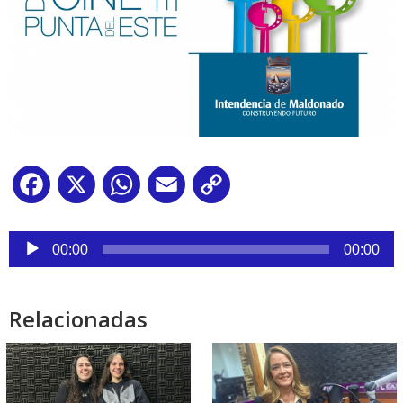
Facebook
X
WhatsApp
Email
Copy
Link
Reproductor
de
00:00
00:00
audio
Relacionadas