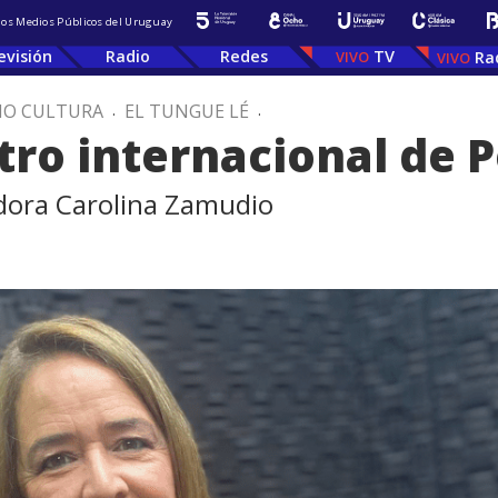
 los Medios Públicos del Uruguay
evisión
Radio
Redes
TV
Ra
IO CULTURA
.
EL TUNGUE LÉ
.
tro internacional de 
dora Carolina Zamudio