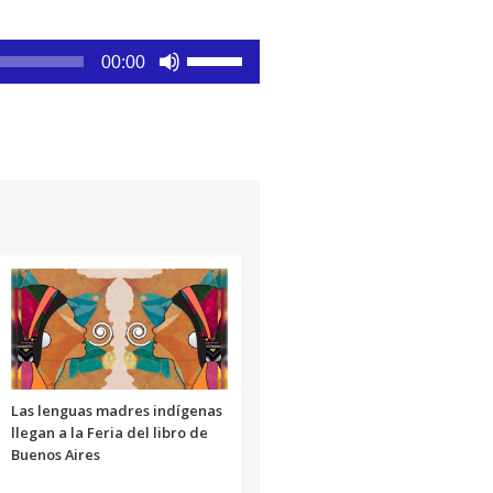
Utiliza
00:00
las
teclas
de
flecha
arriba/abajo
para
aumentar
o
disminuir
el
volumen.
Las lenguas madres indígenas
llegan a la Feria del libro de
Buenos Aires