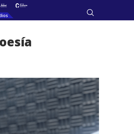
dios
Poesía