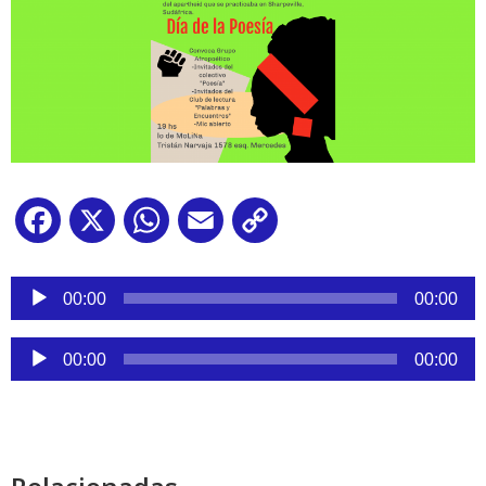
Facebook
X
WhatsApp
Email
Copy
Link
Reproductor
de
00:00
00:00
audio
Reproductor
00:00
00:00
de
audio