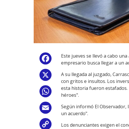
Este jueves se llevó a cabo una
Facebook
empresario busca llegar a un a
A su llegada al juzgado, Carra
X
con gritos e insultos. Los inve
esta historia fueron estafados
WhatsApp
héroes".
Según informó El Observador, la
Email
un acuerdo".
Los denunciantes exigen el con
Copy