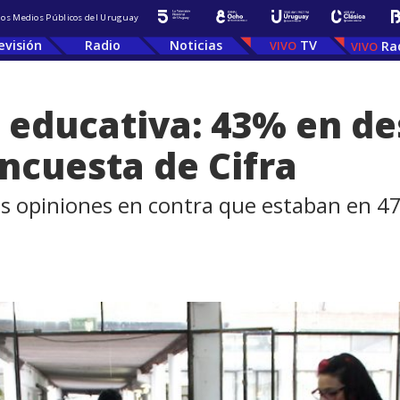
 los Medios Públicos del Uruguay
evisión
Radio
Noticias
TV
Ra
 educativa: 43% en d
encuesta de Cifra
as opiniones en contra que estaban en 