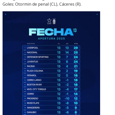
Goles: Otormin de penal (CL), Cáceres (R).