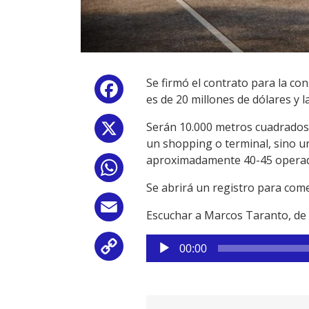
Se firmó el contrato para la co
Facebook
es de 20 millones de dólares y 
Serán 10.000 metros cuadrados 
X
un shopping o terminal, sino u
aproximadamente 40-45 operad
WhatsApp
Se abrirá un registro para come
Email
Escuchar a Marcos Taranto, de l
Reproductor
Copy
00:00
de
audio
Link