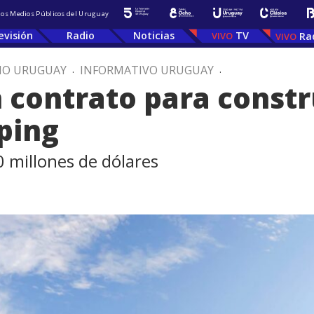
 los Medios Públicos del Uruguay
evisión
Radio
Noticias
TV
Ra
IO URUGUAY
.
INFORMATIVO URUGUAY
.
 contrato para constr
ping
0 millones de dólares