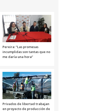
arriba/abajo
para
aumentar
o
disminuir
el
volumen.
Pereira: “Las promesas
incumplidas son tantas que no
me daría una hora”
Privados de libertad trabajan
en proyecto de producción de