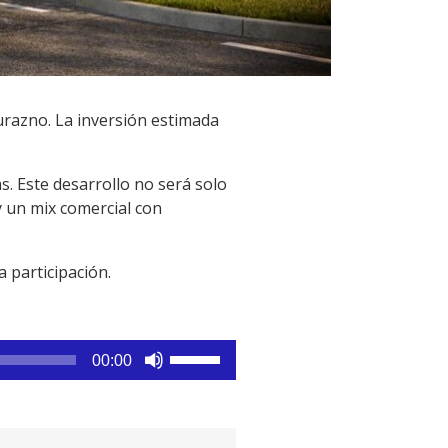
Durazno. La inversión estimada
. Este desarrollo no será solo
y un mix comercial con
 participación.
Utiliza
00:00
las
teclas
de
flecha