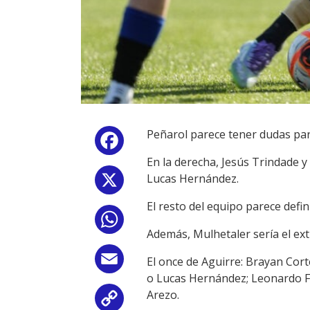
Peñarol parece tener dudas para
Facebook
En la derecha, Jesús Trindade y
Lucas Hernández.
X
El resto del equipo parece defi
WhatsApp
Además, Mulhetaler sería el ex
Email
El once de Aguirre: Brayan Cor
o Lucas Hernández; Leonardo Fe
Arezo.
Copy