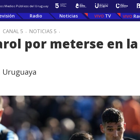
 los Medios Públicos del Uruguay
evisión
Radio
Noticias
TV
Ra
.
CANAL 5
.
NOTICIAS 5
.
rol por meterse en la 
ga Uruguaya