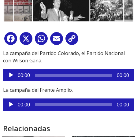
Facebook
X
WhatsApp
Email
Copy
Link
La campaña del Partido Colorado, el Partido Nacional
con Wilson Gana.
Reproductor
00:00
00:00
de
audio
La campaña del Frente Amplio.
Reproductor
00:00
00:00
de
audio
Relacionadas