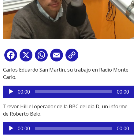
Facebook
X
WhatsApp
Email
Copy
Link
Carlos Eduardo San Martín, su trabajo en Radio Monte
Carlo.
Reproductor
00:00
00:00
de
audio
Trevor Hill el operador de la BBC del dia D, un informe
de Roberto Belo.
Reproductor
00:00
00:00
de