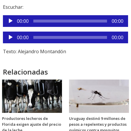
Escuchar:
Reproductor
00:00
00:00
de
audio
Reproductor
00:00
00:00
de
audio
Texto: Alejandro Montandón
Relacionadas
Productores lecheros de
Uruguay destinó 9 millones de
Florida exigen ajuste del precio
pesos a repelentes y productos
de la leche
químicos contra mosquitos