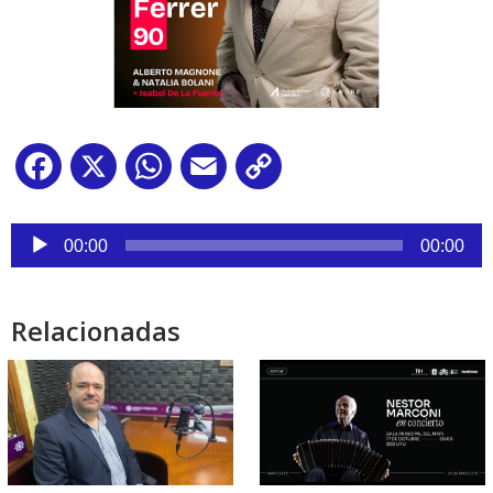
Facebook
X
WhatsApp
Email
Copy
Link
Reproductor
de
00:00
00:00
audio
Relacionadas