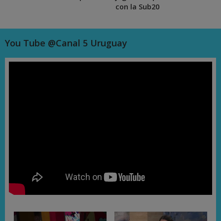
con la Sub20
You Tube @Canal 5 Uruguay