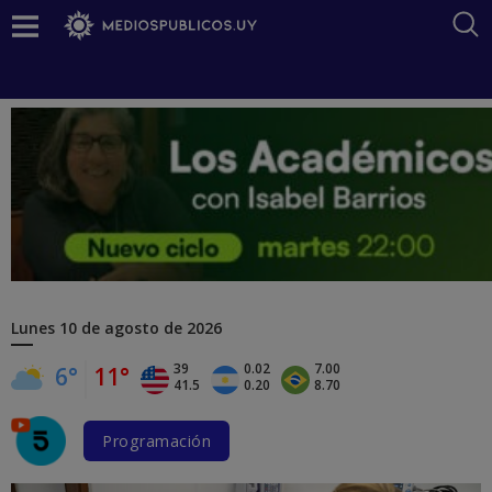
Lunes
10 de agosto de 2026
39
0.02
7.00
6°
11°
41.5
0.20
8.70
Programación