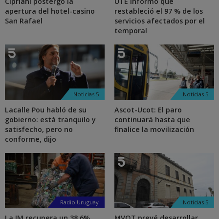
Cipriani postergó la
UTE informó que
apertura del hotel-casino
restableció el 97 % de los
San Rafael
servicios afectados por el
temporal
Noticias 5
Noticias 5
Lacalle Pou habló de su
Ascot-Ucot: El paro
gobierno: está tranquilo y
continuará hasta que
satisfecho, pero no
finalice la movilización
conforme, dijo
Radio Uruguay
Noticias 5
La IM recupera un 38,6%
MVOT prevé desarrollar