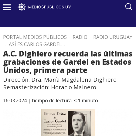
PORTAL MEDIOS PÚBLICOS
.
RADIO
.
RADIO URUGUAY
.
ASÍ ES CARLOS GARDEL
.
A.C. Dighiero recuerda las últimas
grabaciones de Gardel en Estados
Unidos, primera parte
Dirección: Dra. María Magdalena Dighiero
Remasterización: Horacio Malnero
16.03.2024 |
tiempo de lectura:
< 1
minuto