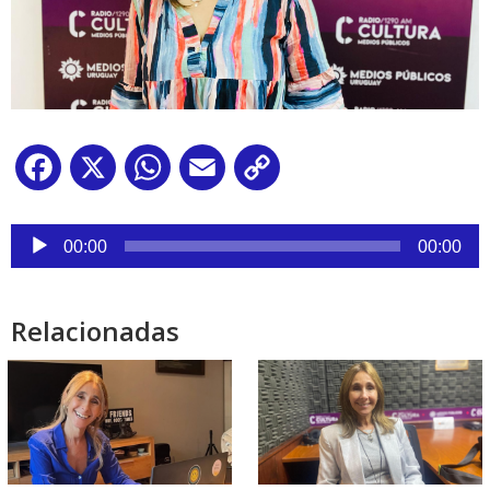
Facebook
X
WhatsApp
Email
Copy
Link
Reproductor
de
00:00
00:00
audio
Relacionadas