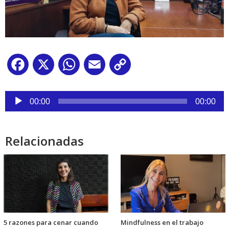
Facebook
X
WhatsApp
Email
Copy
Link
Reproductor
de
00:00
00:00
audio
Relacionadas
5 razones para cenar cuando
Mindfulness en el trabajo