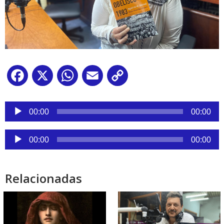
Facebook
X
WhatsApp
Email
Copy
Link
Reproductor
de
00:00
00:00
audio
Reproductor
00:00
00:00
de
audio
Relacionadas