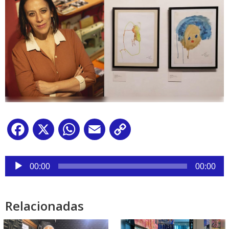
Facebook
X
WhatsApp
Email
Copy
Link
Reproductor
de
00:00
00:00
audio
Relacionadas