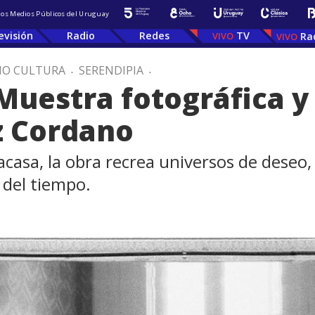
 los Medios Públicos del Uruguay
evisión
Radio
Redes
TV
Ra
IO CULTURA
.
SERENDIPIA
.
 Muestra fotográfica y
z Cordano
casa, la obra recrea universos de deseo,
 del tiempo.