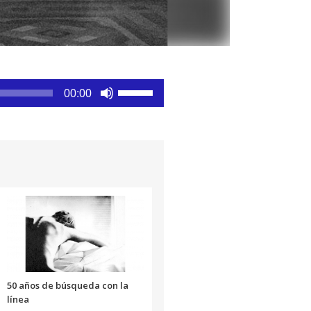
Utiliza
00:00
las
teclas
de
flecha
arriba/abajo
para
aumentar
o
disminuir
el
volumen.
50 años de búsqueda con la
línea