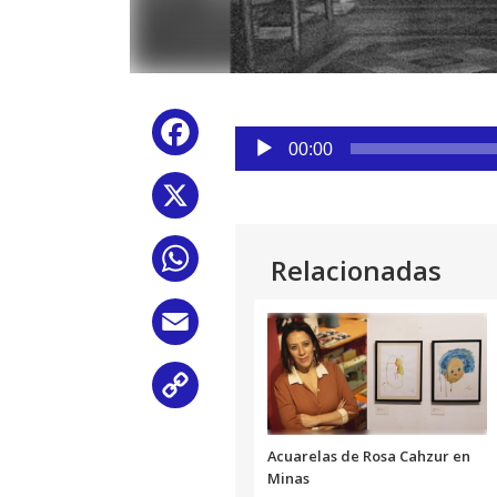
Reproductor
Facebook
de
00:00
audio
X
WhatsApp
Relacionadas
Email
Copy
Link
Acuarelas de Rosa Cahzur en
Minas