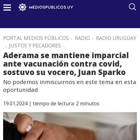
PORTAL MEDIOS PÚBLICOS
.
RADIO
.
RADIO URUGUAY
.
JUSTOS Y PECADORES
.
Aderama se mantiene imparcial
ante vacunación contra covid,
sostuvo su vocero, Juan Sparko
No podemos inmiscuirnos en este tema en esta
oportunidad
19.01.2024 |
tiempo de lectura:
2
minutos