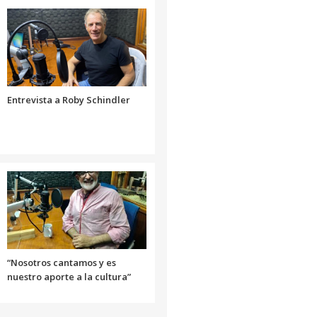
disminuir
aumentar
el
o
volumen.
disminuir
el
volumen.
Entrevista a Roby Schindler
“Nosotros cantamos y es
nuestro aporte a la cultura”