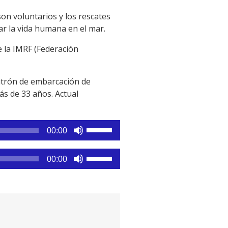
on voluntarios y los rescates
ar la vida humana en el mar.
e la IMRF (Federación
atrón de embarcación de
s de 33 años. Actual
Utiliza
00:00
las
teclas
Utiliza
00:00
de
las
flecha
teclas
arriba/abajo
de
para
flecha
aumentar
arriba/abajo
o
para