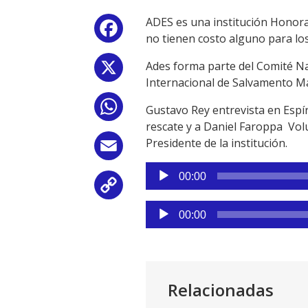
ADES es una institución Honora
Facebook
no tienen costo alguno para los
Ades forma parte del Comité Na
X
Internacional de Salvamento M
WhatsApp
Gustavo Rey entrevista en Espí
rescate y a Daniel Faroppa Vol
Presidente de la institución.
Email
Reproductor
00:00
de
Copy
audio
Reproductor
Link
00:00
de
audio
Relacionadas